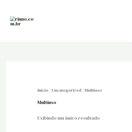
Ir
para
o
conteúdo
Início
/
Uncategorized
/ Multiuso
Multiuso
Exibindo um único resultado