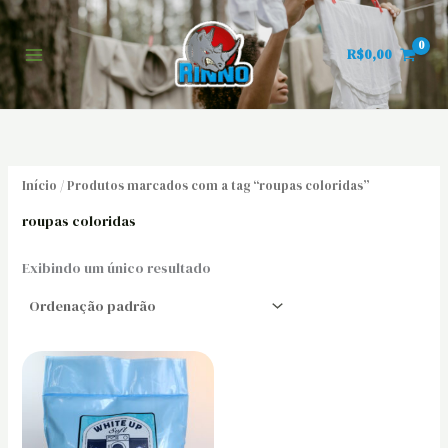
Ir
para
R$
0,00
o
conteúdo
Início
/ Produtos marcados com a tag “roupas coloridas”
roupas coloridas
Exibindo um único resultado